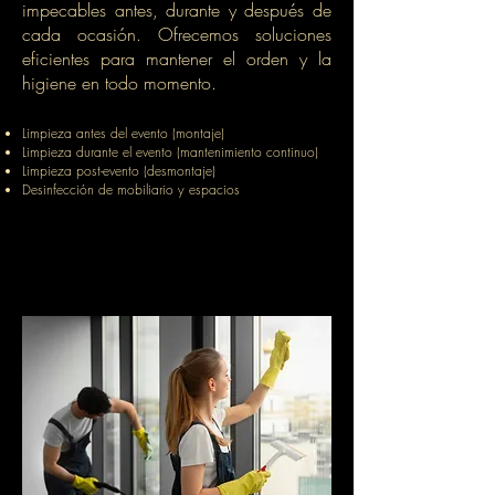
impecables antes, durante y después de
cada ocasión. Ofrecemos soluciones
eficientes para mantener el orden y la
higiene en todo momento.
Limpieza antes del evento (montaje)
Limpieza durante el evento (mantenimiento continuo)
Limpieza post-evento (desmontaje)
Desinfección de mobiliario y espacios