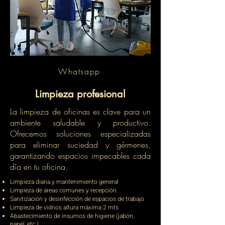
Whatsapp
Limpieza profesional
La limpieza de oficinas es clave para un
ambiente saludable y productivo.
Ofrecemos soluciones especializadas
para eliminar suciedad y gérmenes,
garantizando espacios impecables cada
día en tu oficina.
​Limpieza diaria y mantenimiento general
Limpieza de áreas comunes y recepción
Sanitización y desinfección de espacios de trabajo
Limpieza de vidrios altura máxima 2 mts
Abastecimiento de insumos de higiene (jabón,
papel, etc.)