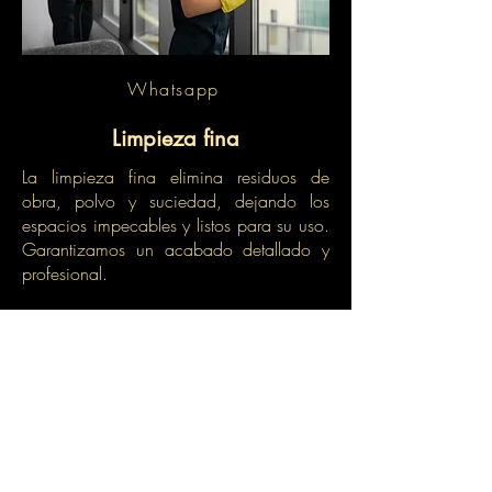
Whatsapp
Limpieza fina
La limpieza fina elimina residuos de
obra, polvo y suciedad, dejando los
espacios impecables y listos para su uso.
Garantizamos un acabado detallado y
profesional.
Eliminación de polvo y residuos de obra
Limpieza de vidrios y cristales
Aspirado y trapeado de pisos
Limpieza y desinfección de baños y cocinas
Pulido y abrillantado de superficies
Detallado de puertas, marcos y zoclos